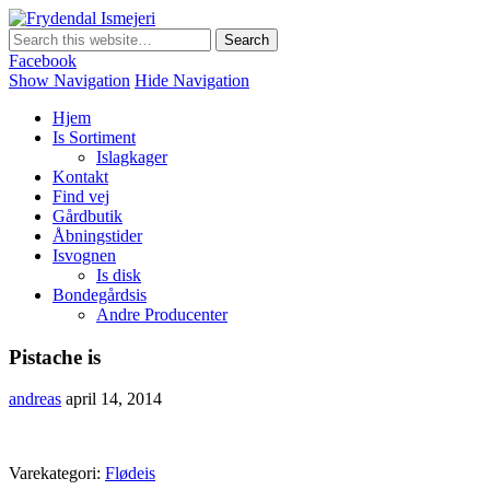
Frydendal Ismejeri
Sønderjysk Bondegårdsis
Facebook
Show Navigation
Hide Navigation
Hjem
Is Sortiment
Islagkager
Kontakt
Find vej
Gårdbutik
Åbningstider
Isvognen
Is disk
Bondegårdsis
Andre Producenter
Pistache is
andreas
april 14, 2014
Varekategori:
Flødeis